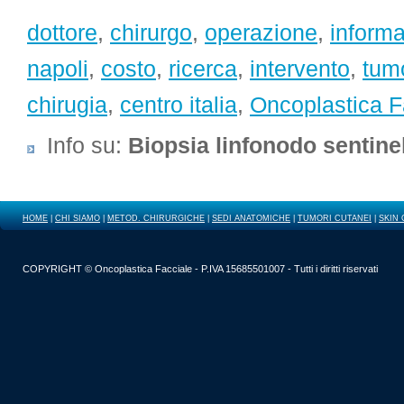
dottore
,
chirurgo
,
operazione
,
informa
napoli
,
costo
,
ricerca
,
intervento
,
tum
chirugia
,
centro italia
,
Oncoplastica F
Info su
:
Biopsia linfonodo sentine
HOME
|
CHI SIAMO
|
METOD. CHIRURGICHE
|
SEDI ANATOMICHE
|
TUMORI CUTANEI
|
SKIN
COPYRIGHT © Oncoplastica Facciale - P.IVA 15685501007 - Tutti i diritti riservati