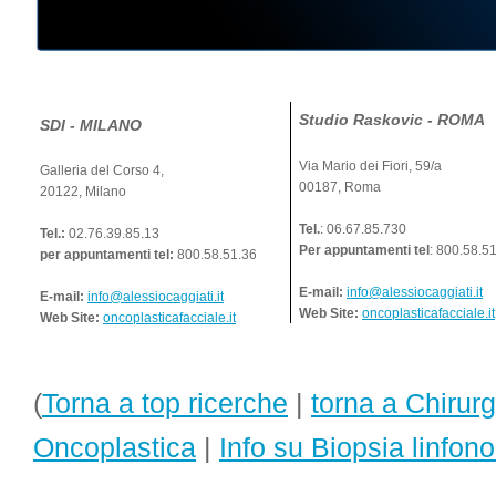
Studio Raskovic - ROMA
SDI - MILANO
Via Mario dei Fiori, 59/a
Galleria del Corso 4,
00187, Roma
20122, Milano
Tel.
: 06.67.85.730
Tel.:
02.76.39.85.13
Per appuntamenti tel
: 800.58.5
per appuntamenti tel:
800.58.51.36
E-mail:
info@alessiocaggiati.it
E-mail:
info@alessiocaggiati.it
Web Site:
oncoplasticafacciale.it
Web Site:
oncoplasticafacciale.it
(
Torna a top ricerche
|
torna a Chirurg
Oncoplastica
|
Info su Biopsia linfono